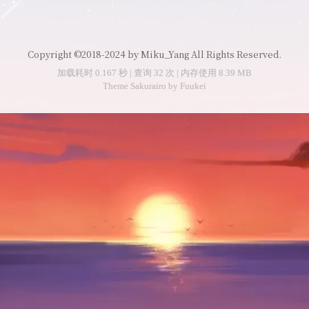
Copyright ©2018-2024 by Miku_Yang All Rights Reserved.
加载耗时 0.167 秒 | 查询 32 次 | 内存使用 8.39 MB
Theme
Sakurairo
by
Fuukei